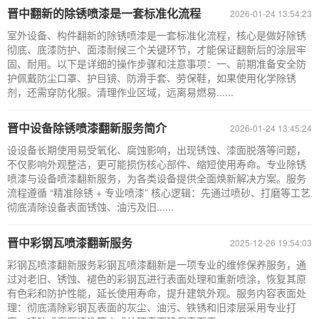
晋中翻新的除锈喷漆是一套标准化流程
2026-01-24 13:54:23
室外设备、构件翻新的除锈喷漆是一套标准化流程，核心是做好除锈
彻底、底漆防护、面漆耐候三个关键环节，才能保证翻新后的涂层牢
固、耐用。以下是详细的操作步骤和注意事项：一、前期准备安全防
护佩戴防尘口罩、护目镜、防滑手套、劳保鞋，如果使用化学除锈
剂，还需穿防化服。清理作业区域，远离易燃易......
晋中设备除锈喷漆翻新服务简介
2026-01-24 13:45:24
设设备长期使用易受氧化、腐蚀影响，出现锈蚀、漆面脱落等问题，
不仅影响外观整洁，更可能损伤核心部件、缩短使用寿命。专业除锈
喷漆与设备喷漆翻新服务，为各类设备提供全面焕新解决方案。服务
流程遵循 “精准除锈 + 专业喷漆” 核心逻辑：先通过喷砂、打磨等工艺
彻底清除设备表面锈蚀、油污及旧......
晋中彩钢瓦喷漆翻新服务
2025-12-26 19:54:03
彩钢瓦喷漆翻新服务彩钢瓦喷漆翻新是一项专业的维修保养服务，通
过对老旧、锈蚀、褪色的彩钢瓦进行表面处理和重新喷涂，恢复其原
有色彩和防护性能，延长使用寿命，提升建筑外观。服务内容表面处
理：彻底清除彩钢瓦表面的灰尘、油污、铁锈和旧漆层采用专业打