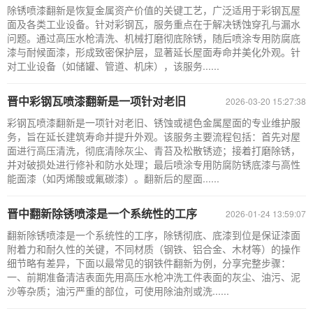
除锈喷漆翻新是恢复金属资产价值的关键工艺，广泛适用于彩钢瓦屋
面及各类工业设备。针对彩钢瓦，服务重点在于解决锈蚀穿孔与漏水
问题。通过高压水枪清洗、机械打磨彻底除锈，随后喷涂专用防腐底
漆与耐候面漆，形成致密保护层，显著延长屋面寿命并美化外观。针
对工业设备（如储罐、管道、机床），该服务......
晋中彩钢瓦喷漆翻新是一项针对老旧
2026-03-20 15:27:38
彩钢瓦喷漆翻新是一项针对老旧、锈蚀或褪色金属屋面的专业维护服
务，旨在延长建筑寿命并提升外观。该服务主要流程包括：首先对屋
面进行高压清洗，彻底清除灰尘、青苔及松散锈迹；接着打磨除锈，
并对破损处进行修补和防水处理；最后喷涂专用防腐防锈底漆与高性
能面漆（如丙烯酸或氟碳漆）。翻新后的屋面......
晋中翻新除锈喷漆是一个系统性的工序
2026-01-24 13:59:07
翻新除锈喷漆是一个系统性的工序，除锈彻底、底漆到位是保证漆面
附着力和耐久性的关键，不同材质（钢铁、铝合金、木材等）的操作
细节略有差异，下面以最常见的钢铁件翻新为例，分享完整步骤：
一、前期准备清洁表面先用高压水枪冲洗工件表面的灰尘、油污、泥
沙等杂质；油污严重的部位，可使用除油剂或洗......