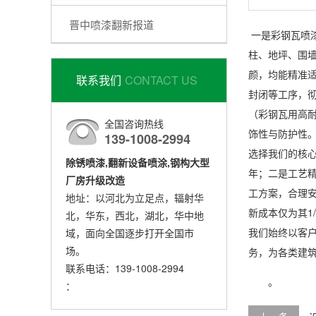
晋中喷漆翻新报道
一是彩钢瓦喷
柱、地坪、围
颜，均能精准
联系我们
CONTACT US
封闭等工序，
（彩钢瓦用高
全国咨询热线
饰性与防护性
139-1008-2994
选择我们的核心
除锈喷漆,翻新设备喷涂,钢构大型
年；二是工艺
厂房升级改造
工方案，合理
地址：以河北为立足点，辐射华
新成本仅为其1
北，华东，西北，湖北，华中地
我们始终以客
域，面向全国逐步打开全国市
场。
务，为各类建
联系电话：139-1008-2994
。
：