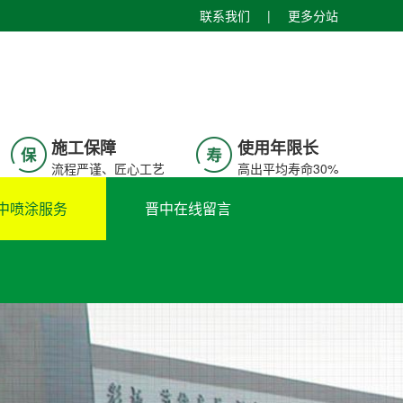
联系我们
|
更多分站
施工保障
使用年限长
流程严谨、匠心工艺
高出平均寿命30%
中喷涂服务
晋中在线留言