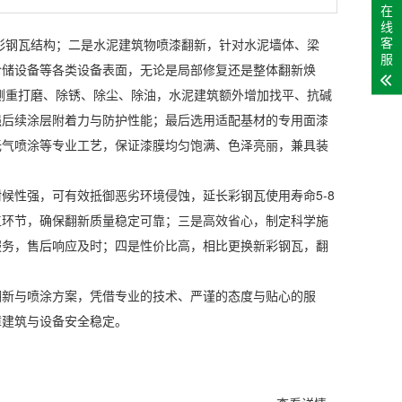
在
线
客
彩钢瓦结构；二是水泥建筑物喷漆翻新，针对水泥墙体、梁
服
仓储设备等各类设备表面，无论是局部修复还是整体翻新焕
侧重打磨、除锈、除尘、除油，水泥建筑额外增加找平、抗碱
强后续涂层附着力与防护性能；最后选用适配基材的专用面漆
无气喷涂等专业工艺，保证漆膜均匀饱满、色泽亮丽，兼具装
候性强，可有效抵御恶劣环境侵蚀，延长彩钢瓦使用寿命5-8
工环节，确保翻新质量稳定可靠；三是高效省心，制定科学施
服务，售后响应及时；四是性价比高，相比更换新彩钢瓦，翻
翻新与喷涂方案，凭借专业的技术、严谨的态度与贴心的服
障建筑与设备安全稳定。