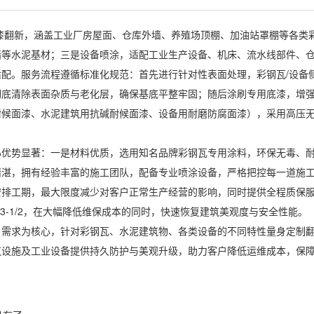
漆翻新，涵盖工业厂房屋面、仓库外墙、养殖场顶棚、加油站罩棚等各类
墙等水泥基材；三是设备喷涂，适配工业生产设备、机床、流水线部件、
适配。服务流程遵循标准化规范：首先进行针对性表面处理，彩钢瓦/设备
彻底清除表面杂质与老化层，确保基底平整牢固；随后涂刷专用底漆，增
耐候面漆、水泥建筑用抗碱耐候面漆、设备用耐磨防腐面漆），采用高压
。
优势显著：一是材料优质，选用知名品牌彩钢瓦专用涂料，环保无毒、耐
精湛，拥有经验丰富的施工团队，配备专业喷涂设备，严格把控每一道施
安排工期，最大限度减少对客户正常生产经营的影响，同时提供全程质保
/3-1/2，在大幅降低维保成本的同时，快速恢复建筑美观度与安全性能。
户需求为核心，针对彩钢瓦、水泥建筑物、各类设备的不同特性量身定制
筑设施及工业设备提供持久防护与美观升级，助力客户降低运维成本，保