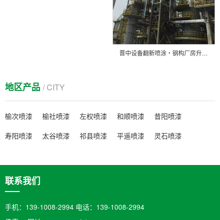
晋中设备翻新喷涂・钢构厂房升级改造
地区产品
/ CITY
榆次喷漆
榆社喷漆
左权喷漆
和顺喷漆
昔阳喷漆
寿阳喷漆
太谷喷漆
祁县喷漆
平遥喷漆
灵石喷漆
联系我们
手机：139-1008-2994 电话：139-1008-2994